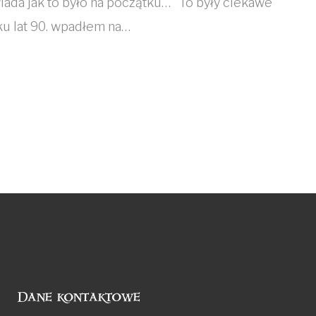
ada jak to było na początku… To były ciekawe
ku lat 90. wpadłem na…
Dane kontaktowe