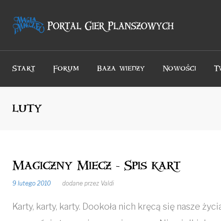
Przejdź
do
treści
Start
Forum
Baza wiedzy
Nowości
T
luty
Magiczny Miecz - Spis kart
Miesiąc:
9 lutego 2010
dodane przez
Valdi
Karty, karty, karty. Dookoła nich kręcą się nasze życ