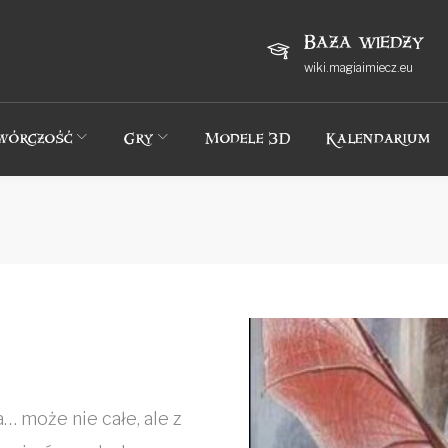
Baza wiedzy
wiki.magiaimiecz.eu
wórczość
Gry
Modele 3D
Kalendarium
ia… może nie całe, ale z