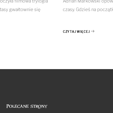
oczyła filmowa trylogia
Adrian Markowski opowi
tasy gwałtownie się
czasy. Gdzieś na począt
CZYTAJ WIĘCEJ
Polecane strony