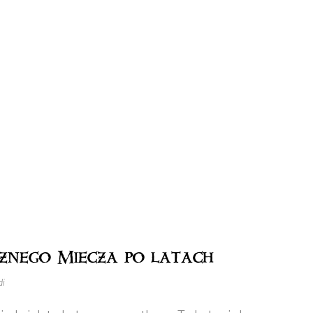
znego Miecza po latach
di