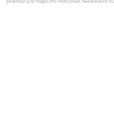
luty
pewnością te magiczno-mieczowe. Niewielkich r
2010