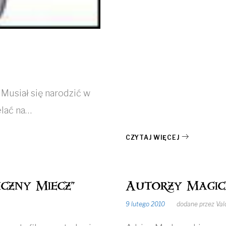
 Musiał się narodzić w
elać na…
CZYTAJ WIĘCEJ
czny Miecz”
Autorzy Magic
9 lutego 2010
dodane przez
Val