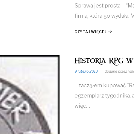
Sprawa jest prosta – “Ma
firma, która go wydała.
CZYTAJ WIĘCEJ
Historia RPG w
9 lutego 2010
dodane przez
Val
…zacząłem kupować “Ra
egzemplarz tygodnika, 
więc…