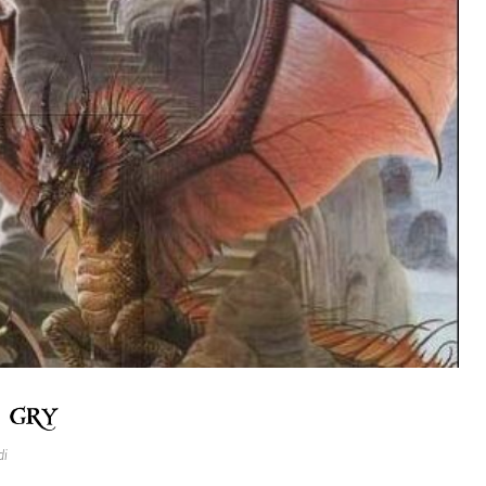
a gry
di