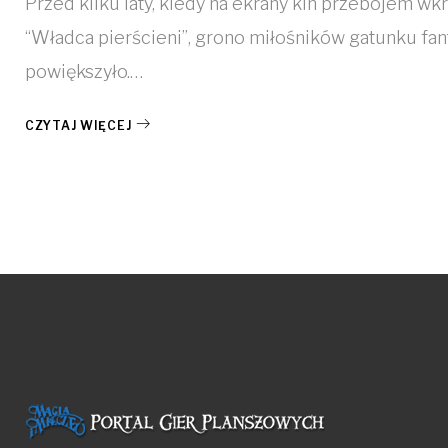
Przed kilku laty, kiedy na ekrany kin przebojem wkr
“Władca pierścieni”, grono miłośników gatunku fan
powiększyło.…
CZYTAJ WIĘCEJ