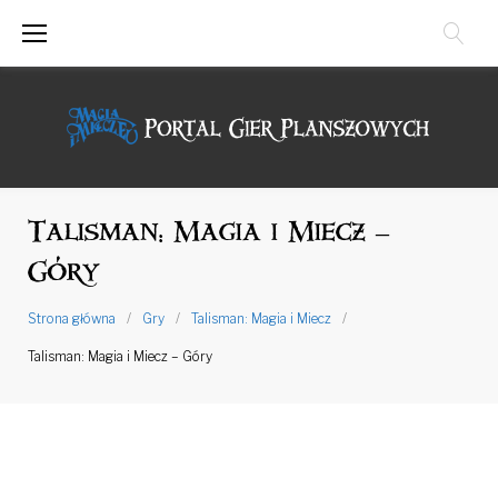
Przejdź
do
treści
Talisman: Magia i Miecz –
Góry
Strona główna
/
Gry
/
Talisman: Magia i Miecz
/
Talisman: Magia i Miecz – Góry
Talisman:
Magia