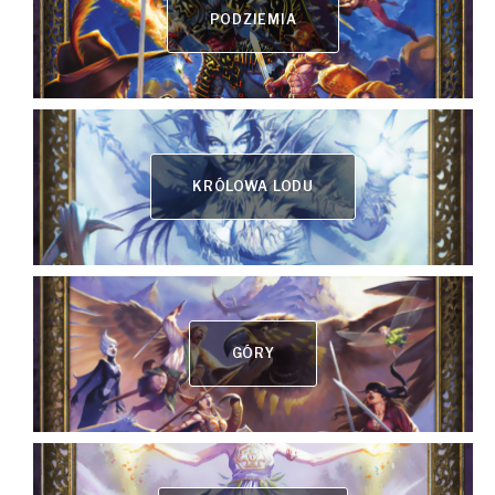
PODZIEMIA
KRÓLOWA LODU
GÓRY