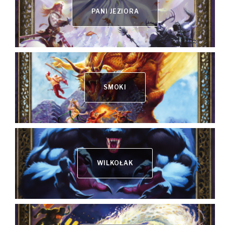
PANI JEZIORA
SMOKI
WILKOŁAK