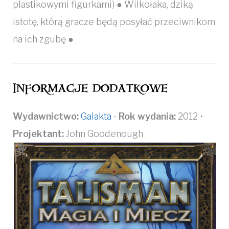
plastikowymi figurkami) ● Wilkołaka, dziką
istotę, którą gracze będą posyłać przeciwnikom
na ich zgubę ●
Informacje dodatkowe
Wydawnictwo:
Galakta
⋅
Rok wydania:
2012
⋅
Projektant:
John Goodenough