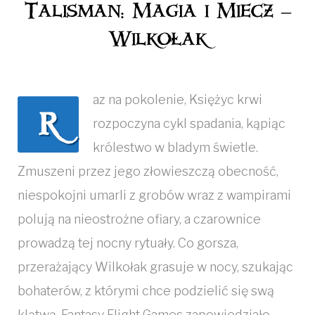
Talisman: Magia i Miecz –
i
Wilkołak
Miecz
-
az na pokolenie, Księżyc krwi
Wilkołak
R
rozpoczyna cykl spadania, kąpiąc
królestwo w bladym świetle.
Zmuszeni przez jego złowieszczą obecność,
niespokojni umarli z grobów wraz z wampirami
polują na nieostrożne ofiary, a czarownice
prowadzą tej nocny rytuały. Co gorsza,
przerażający Wilkołak grasuje w nocy, szukając
bohaterów, z którymi chce podzielić się swą
klątwą. Fantasy Flight Games zapowiedziało