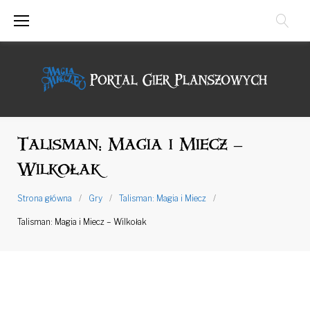
Przejdź
do
treści
Talisman: Magia i Miecz –
Wilkołak
Strona główna
/
Gry
/
Talisman: Magia i Miecz
/
Talisman: Magia i Miecz – Wilkołak
Talisman:
Magia