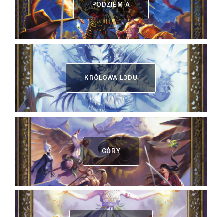
PODZIEMIA
KRÓLOWA LODU
GÓRY