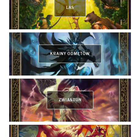
LAS
KRAINY ODMĘTÓW
ZWIASTUN