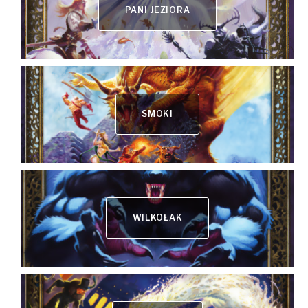
PANI JEZIORA
SMOKI
WILKOŁAK