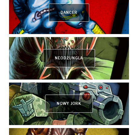
DANCER
NEODŻUNGLA
NOWY JORK