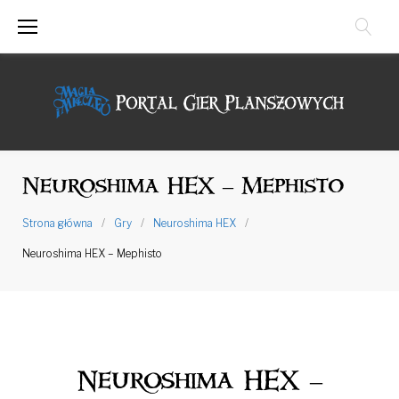
Przejdź
do
treści
Neuroshima HEX – Mephisto
Strona główna
/
Gry
/
Neuroshima HEX
/
Neuroshima HEX – Mephisto
Neuroshima
HEX
Neuroshima HEX –
-