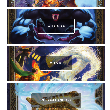
WILKOŁAK
MIASTO
PUSZKA PANDORY