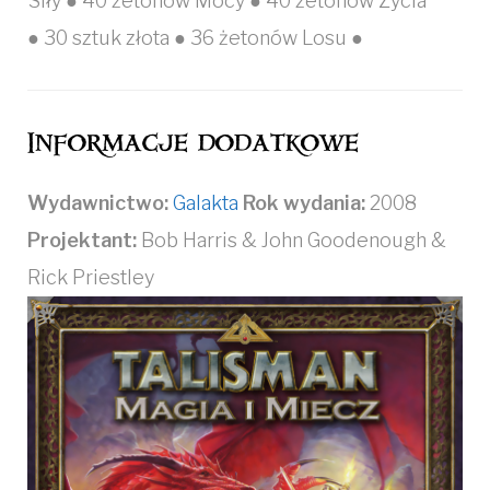
Siły ● 40 żetonów Mocy ● 40 żetonów Życia
● 30 sztuk złota ● 36 żetonów Losu ●
Informacje dodatkowe
Wydawnictwo:
Galakta
Rok wydania:
2008
Projektant:
Bob Harris & John Goodenough &
Rick Priestley