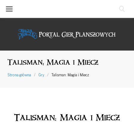
Przejdź
do
treści
Talisman: Magia i Miecz
Strona główna
/
Gry
/
Talisman: Magia i Miecz
Talisman:
Magia
Talisman: Magia i Miecz
i
Miecz