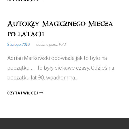
Autorzy Magicznego Miecza
po latach
9 lutego 2010
dodane przez
Valdi
Adrian Markowski opowiada jak to było na
początku… To były ciekawe czasy. Gdzieś na
początku lat 90. wpadłem na…
CZYTAJ WIĘCEJ