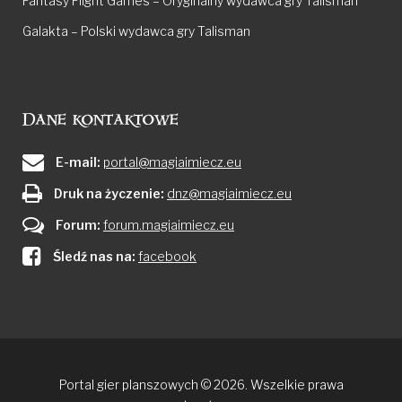
Fantasy Flight Games – Oryginalny wydawca gry Talisman
Galakta – Polski wydawca gry Talisman
Dane kontaktowe
E-mail:
portal@magiaimiecz.eu
Druk na życzenie:
dnz@magiaimiecz.eu
Forum:
forum.magiaimiecz.eu
Śledź nas na:
facebook
Portal gier planszowych © 2026. Wszelkie prawa