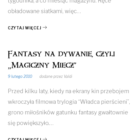
tygodnika, a co miesiąc magazynu. Ręce
obładowane siatkami, więc…
CZYTAJ WIĘCEJ
Fantasy na dywanie, czyli
„Magiczny Miecz”
9 lutego 2010
dodane przez
Valdi
Przed kilku laty, kiedy na ekrany kin przebojem
wkroczyła filmowa trylogia “Władca pierścieni”,
grono miłośników gatunku fantasy gwałtownie
się powiększyło.…
CZYTAJ WIĘCEJ