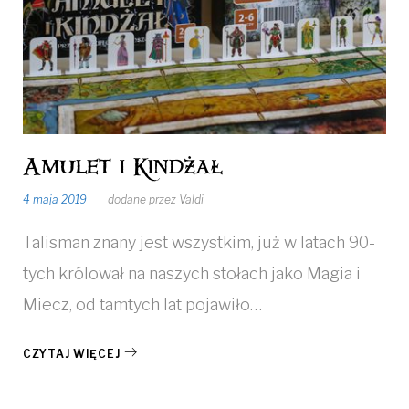
04
Amulet i Kindżał
4 maja 2019
dodane przez
Valdi
Talisman znany jest wszystkim, już w latach 90-
tych królował na naszych stołach jako Magia i
Miecz, od tamtych lat pojawiło…
CZYTAJ WIĘCEJ