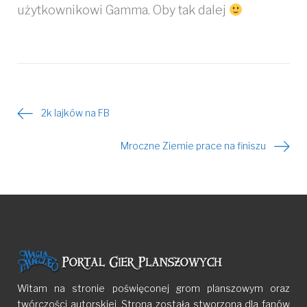
użytkownikowi Gamma. Oby tak dalej
2k lajków na FB
Nawigacja
Mroczne Ziemie prace na finiszu
wpisu
Witam na stronie poświęconej grom planszowym oraz
twórczości autorskiej. Strona została stworzona dla fanów