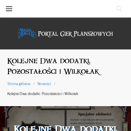
Przejdź
do
treści
Kolejne Dwa dodatki:
Pozostałości i Wilkołak
Strona główna
/
Nowości
/
Kolejne Dwa dodatki: Pozostałości i Wilkołak
Kolejne Dwa dodatki: