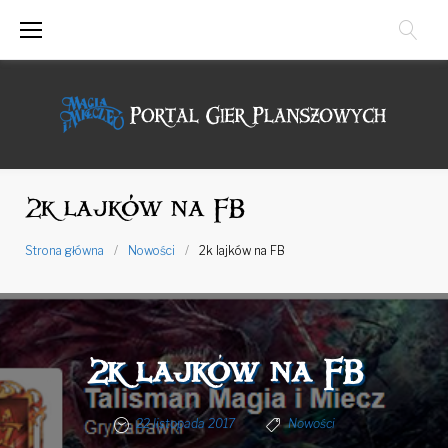
Przejdź
do
treści
2k lajków na FB
Strona główna
/
Nowości
/
2k lajków na FB
2k lajków na FB
22 listopada 2017
Nowości