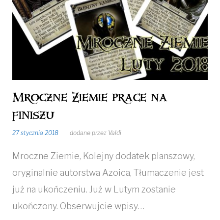
27
Mroczne Ziemie prace na
finiszu
27 stycznia 2018
dodane przez
Valdi
Mroczne Ziemie, Kolejny dodatek planszowy,
oryginalnie autorstwa Azoica, Tłumaczenie jest
już na ukończeniu. Już w Lutym zostanie
ukończony. Obserwujcie wpisy…