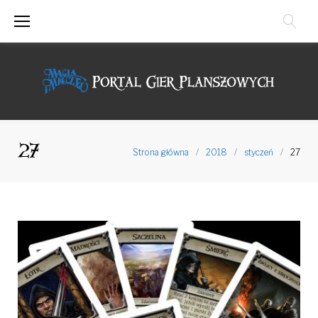
Przejdź
do
treści
27
Strona główna
/
2018
/
styczeń
/
27
Dzień:
2018-
01-