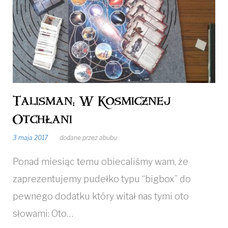
03
Talisman: W Kosmicznej
Otchłani
3 maja 2017
dodane przez
abubu
Ponad miesiąc temu obiecaliśmy wam, że
zaprezentujemy pudełko typu “bigbox” do
pewnego dodatku który witał nas tymi oto
słowami: Oto…