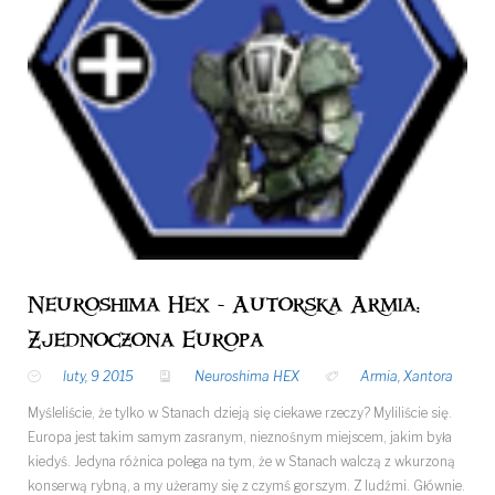
Neuroshima Hex - Autorska Armia:
Zjednoczona Europa
luty, 9 2015
Neuroshima HEX
Armia
,
Xantora
Myśleliście, że tylko w Stanach dzieją się ciekawe rzeczy? Myliliście się.
Europa jest takim samym zasranym, nieznośnym miejscem, jakim była
kiedyś. Jedyna różnica polega na tym, że w Stanach walczą z wkurzoną
konserwą rybną, a my użeramy się z czymś gorszym. Z ludźmi. Głównie.