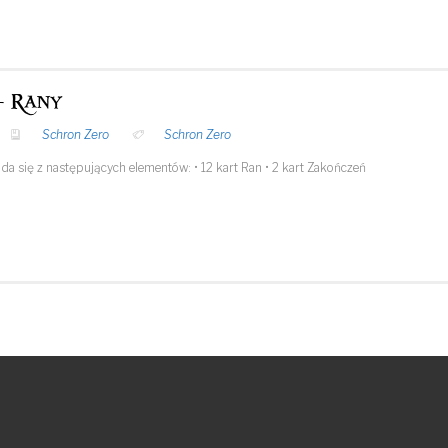
- Rany
Schron Zero
Schron Zero
a się z następujących elementów: • 12 kart Ran • 2 kart Zakończeń