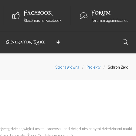
Facebook
Forum
Śledź nas na Facebook
forum.magiaimiecz.eu
Generator Kart
Strona główna
/
Projekty
/
Schron Zero
jsce gdzie najwięksi uczeni pracowali nad dotąd nieznanymi dziedzinami nauki.
nie daje znaku Życia. Co stało się na stacji?…