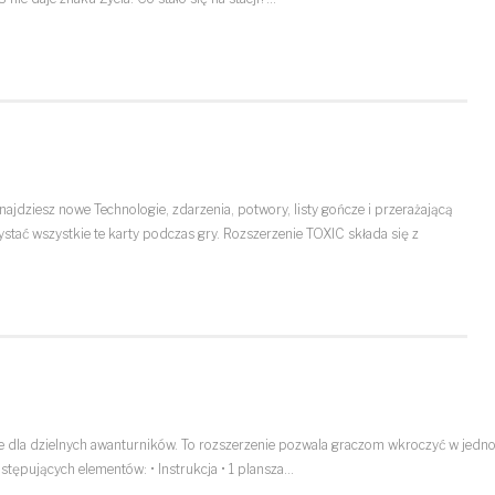
jdziesz nowe Technologie, zdarzenia, potwory, listy gończe i przerażającą
tać wszystkie te karty podczas gry. Rozszerzenie TOXIC składa się z
ie dla dzielnych awanturników. To rozszerzenie pozwala graczom wkroczyć w jedn
stępujących elementów: • Instrukcja • 1 plansza…