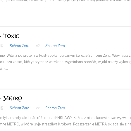
- Toxic
Schron Zero
Schron Zero
anie! Witaj z powrotem w Post-apokaliptycznym świecie Schronu Zero. Wewnątrz zna
kuszu zasad, który trzymasz w rękach, wyjaśniono sposób, w jaki należy wykorzys
w: •…
- Metro
Schron Zero
Schron Zero
ie tylko strefy, ale także różnorakie ENKLAWY. Każda z nich stanowi nowe wyzwan
emne METRO, w której żyje straszliwa Królowa. Rozszerzenie METRA składa się z na