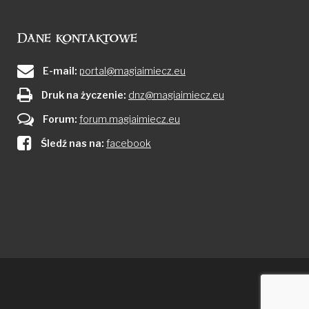
Dane kontaktowe
E-mail:
portal@magiaimiecz.eu
Druk na życzenie:
dnz@magiaimiecz.eu
Forum:
forum.magiaimiecz.eu
Śledź nas na:
facebook
Fac