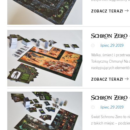
ZOBACZ TERAZ!
Schron Zero 
lipiec, 29 2019
Walka, śmierć i przetrw
Toksyczną Chmurę! Na ar
następujących elementó
ZOBACZ TERAZ!
Schron Zero 
lipiec, 29 2019
Świat Schronu Zero to n
z takich miejsc – podzi