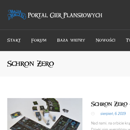
Przejdź
do
treści
Start
Forum
Baza wiedzy
Nowości
T
Schron Zero
Schron Zero 
sierpień, 6 2019
Nad nami, na orbicie kr
Dzięki nim wygraliśmy wo