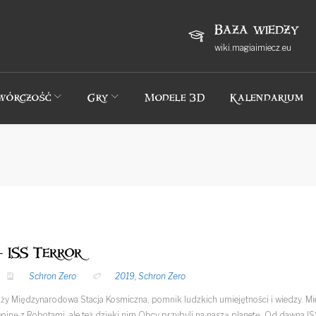
Baza wiedzy
wiki.magiaimiecz.eu
wórczość
Gry
Modele 3D
Kalendarium
- ISS Terror
Schron Zero
2019
,
Schron Zero
ąży Międzynarodowa Stacja Kosmiczna, pomnik ludzkich umiejętności i wiedzy. Mie
jnę z Robotami, ale też dzięki nim Obcy przybyli na naszą planetę. Od dawna ISS 