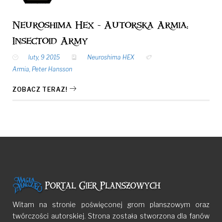
Neuroshima Hex - Autorska Armia:
Insectoid Army
luty, 9 2015
Neuroshima HEX
Armia
,
Peter Hansson
ZOBACZ TERAZ!
Witam na stronie poświęconej grom planszowym oraz
twórczości autorskiej. Strona została stworzona dla fanów