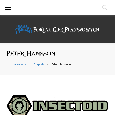
Przejdź
do
treści
Peter Hansson
Strona główna
/
Projekty
/
Peter Hansson