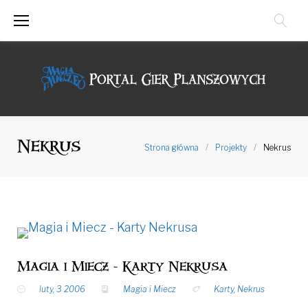
Przejdź
do
treści
Nekrus
Strona główna
/
Projekty
/
Nekrus
Magia i Miecz - Karty Nekrusa
luty, 3 2006
Magia i Miecz
Karty
,
Nekrus