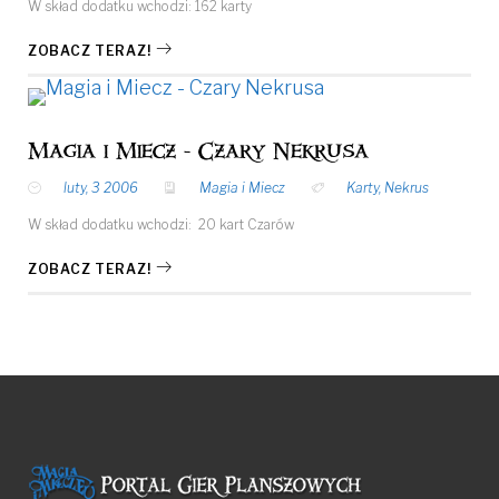
W skład dodatku wchodzi: 162 karty
ZOBACZ TERAZ!
Magia i Miecz - Czary Nekrusa
luty, 3 2006
Magia i Miecz
Karty
,
Nekrus
W skład dodatku wchodzi: 20 kart Czarów
ZOBACZ TERAZ!