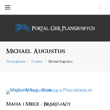
Przejdź
do
treści
Michael Augustus
Strona główna
/
Projekty
/
Michael Augustus
Magia i Miecz - Brakujący