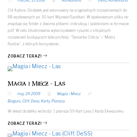
marzec, 15 2018
Runebound
Dess
,
Runebound
Od Autora: Dodatek jest wzorowany na oryginalnych rozszerzeniach do
RB wydawanych po 30 kart Wyzwań/Spotkań. W spakowanym pliku rar
znajduje się folder z dwoma plikami: instrukcją i szablonami w formacie
pdf. W celu zilustrowania wykorzystałem rysunki z oficjalnych
rozszerzeń budujących talie profesji: “Tancerka Ostrzy” i “Mistrz
Runów”, z których korzystanie…
ZOBACZ TERAZ!
Magia i Miecz - Las
maj, 24 2009
Magia i Miecz
Bioguru
,
Cliff
,
Dess
,
Karty
,
Plansza
W skład dodatku wchodzi: 1 plansza 59 Kart Lasu 1 Karta Ekwipunku
ZOBACZ TERAZ!