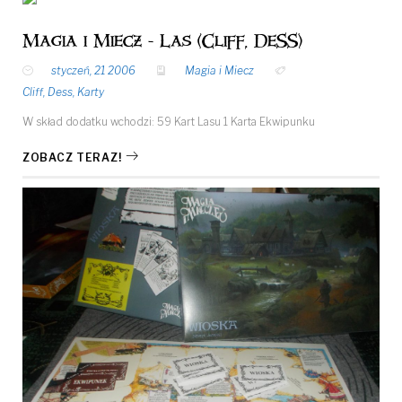
Magia i Miecz - Las (Cliff, DeSS)
styczeń, 21 2006
Magia i Miecz
Cliff
,
Dess
,
Karty
W skład dodatku wchodzi: 59 Kart Lasu 1 Karta Ekwipunku
ZOBACZ TERAZ!