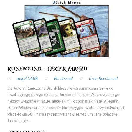
Runebound - Uścisk Mrozu
maj, 22 2018
Runebound
Dess
,
Runebound
Od Autora: Runebound Uścisk Mrozu to karciane rozszerzenie do
rewelacyjnego dużego dodatku Runebound Frozen Wastes wydanego
niestety wyłącznie w języku angielskim. Podobnie jak Piaski Al-Kalim,
Frozen Wastes cierpi na niedobór kart przygód (w obu przypadkach jest
ich zaledwie 56) i niniejszy zestaw stanowi remedium na tę bolączkę.
Tak samo jak…