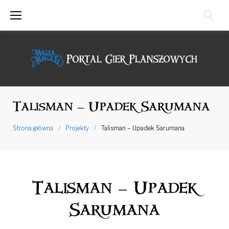
Przejdź
do
treści
Talisman – Upadek Sarumana
Strona główna
/
Projekty
/
Talisman – Upadek Sarumana
Talisman – Upadek
Sarumana