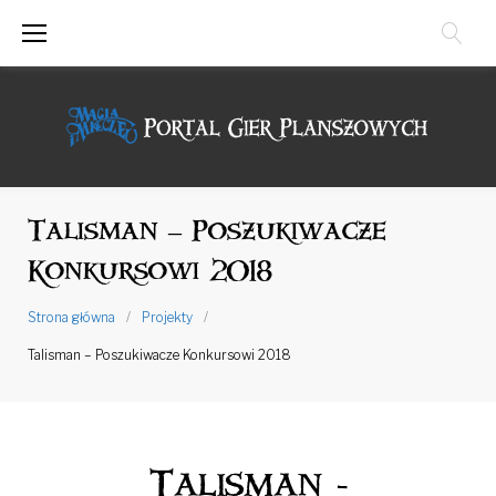
Przejdź
do
treści
Talisman – Poszukiwacze
Konkursowi 2018
Strona główna
/
Projekty
/
Talisman – Poszukiwacze Konkursowi 2018
Talisman -