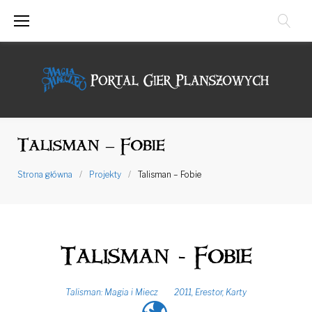
Przejdź
do
treści
Talisman – Fobie
Strona główna
/
Projekty
/
Talisman – Fobie
Talisman - Fobie
Talisman: Magia i Miecz
2011
,
Erestor
,
Karty