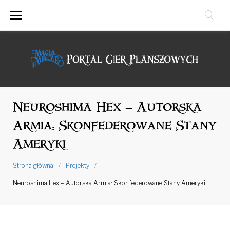
Przejdź
do
treści
Neuroshima Hex – Autorska
Armia: Skonfederowane Stany
Ameryki
Strona główna
/
Projekty
/
Neuroshima Hex – Autorska Armia: Skonfederowane Stany Ameryki