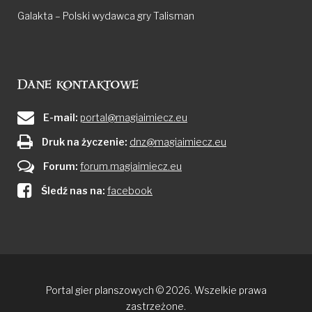
Galakta – Polski wydawca gry Talisman
Dane kontaktowe
E-mail:
portal@magiaimiecz.eu
Druk na życzenie:
dnz@magiaimiecz.eu
Forum:
forum.magiaimiecz.eu
Śledź nas na:
facebook
Portal gier planszowych © 2026. Wszelkie prawa
zastrzeżone.