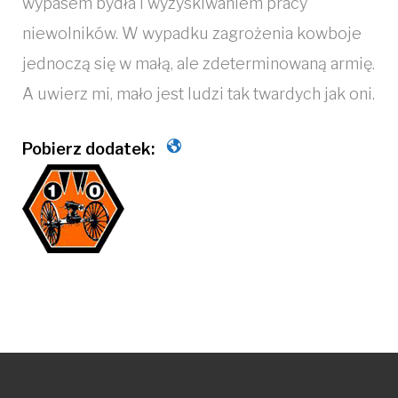
wypasem bydła i wyzyskiwaniem pracy
niewolników. W wypadku zagrożenia kowboje
jednoczą się w małą, ale zdeterminowaną armię.
A uwierz mi, mało jest ludzi tak twardych jak oni.