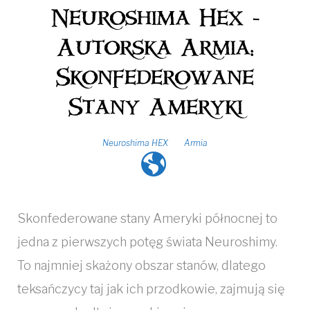
Neuroshima Hex -
Autorska Armia:
Skonfederowane
Stany Ameryki
Neuroshima HEX
Armia
Skonfederowane stany Ameryki północnej to
jedna z pierwszych potęg świata Neuroshimy.
To najmniej skażony obszar stanów, dlatego
teksańczycy taj jak ich przodkowie, zajmują się