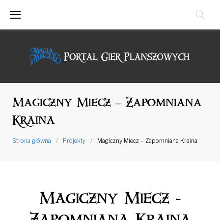
Przejdź
do
treści
Magiczny Miecz – Zapomniana
Kraina
Strona główna
/
Projekty
/
Magiczny Miecz – Zapomniana Kraina
Magiczny Miecz -
Zapomniana Kraina