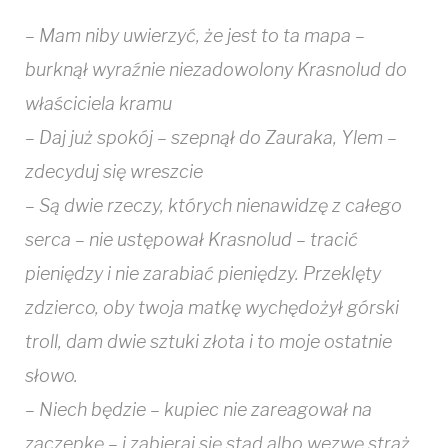
– Mam niby uwierzyć, że jest to ta mapa –
burknął wyraźnie niezadowolony Krasnolud do
właściciela kramu
– Daj już spokój – szepnął do Zauraka, Ylem –
zdecyduj się wreszcie
– Są dwie rzeczy, których nienawidzę z całego
serca – nie ustępował Krasnolud – tracić
pieniędzy i nie zarabiać pieniędzy. Przeklęty
zdzierco, oby twoja matkę wychędożył górski
troll, dam dwie sztuki złota i to moje ostatnie
słowo.
– Niech będzie – kupiec nie zareagował na
zaczepkę – i zabieraj się stąd albo wezwę straż.