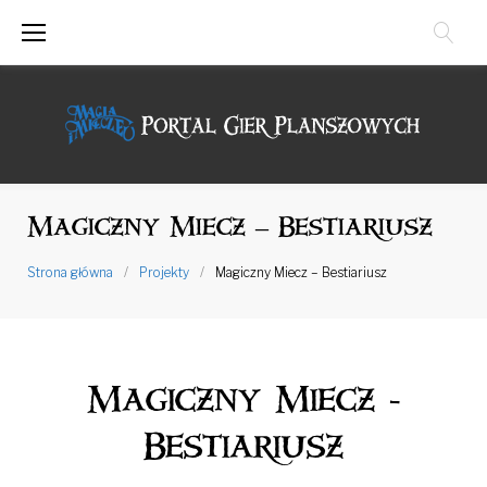
Przejdź
do
treści
Magiczny Miecz – Bestiariusz
Strona główna
/
Projekty
/
Magiczny Miecz – Bestiariusz
Magiczny Miecz -
Bestiariusz