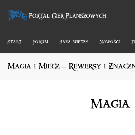
Przejdź
do
treści
Start
Forum
Baza wiedzy
Nowości
T
Magia i Miecz – Rewersy i Znaczn
Magia 