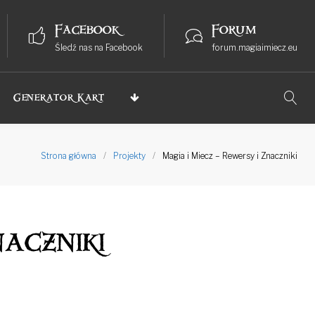
Facebook
Forum
Śledź nas na Facebook
forum.magiaimiecz.eu
Generator Kart
Strona główna
/
Projekty
/
Magia i Miecz – Rewersy i Znaczniki
aczniki