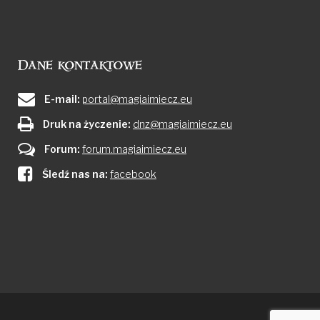
Dane kontaktowe
E-mail:
portal@magiaimiecz.eu
Druk na życzenie:
dnz@magiaimiecz.eu
Forum:
forum.magiaimiecz.eu
Śledź nas na:
facebook