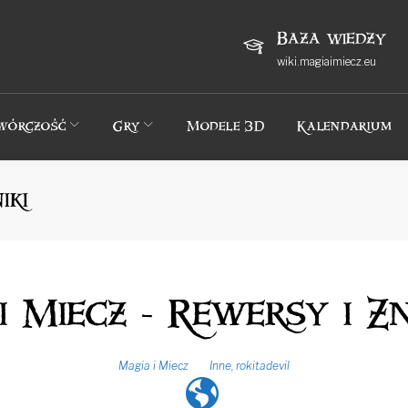
Baza wiedzy
wiki.magiaimiecz.eu
wórczość
Gry
Modele 3D
Kalendarium
iki
i Miecz - Rewersy i Zn
Magia i Miecz
Inne
,
rokitadevil