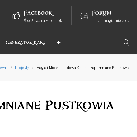
Facebook
Forum
Śledź nas na Facebook
forum.magiaimiecz.eu
Generator Kart
łówna
/
Projekty
/
Magia i Miecz – Lodowa Kraina i Zapomniane Pustkowia
omniane Pustkowia