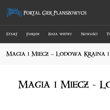
Przejdź
do
treści
Start
Forum
Baza wiedzy
Nowości
T
Magia i Miecz – Lodowa Kraina 
Magia i Miecz - 