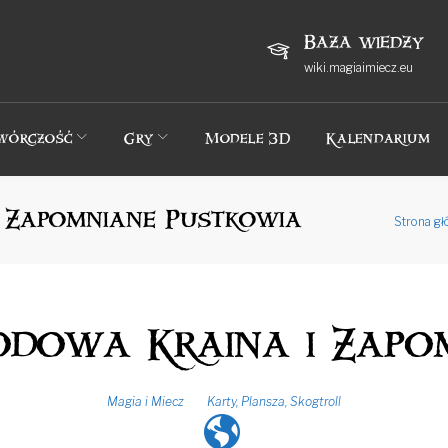
Baza wiedzy
wiki.magiaimiecz.eu
wórczość
Gry
Modele 3D
Kalendarium
i Zapomniane Pustkowia
Strona g
Lodowa Kraina i Zap
Magia i Miecz
Karty
,
Plansza
,
Skogtroll