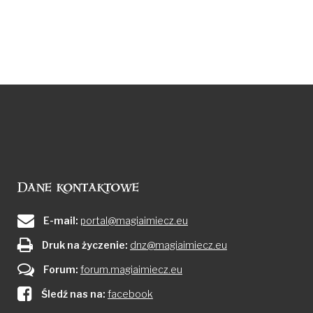
Dane kontaktowe
E-mail:
portal@magiaimiecz.eu
Druk na życzenie:
dnz@magiaimiecz.eu
Forum:
forum.magiaimiecz.eu
Śledź nas na:
facebook