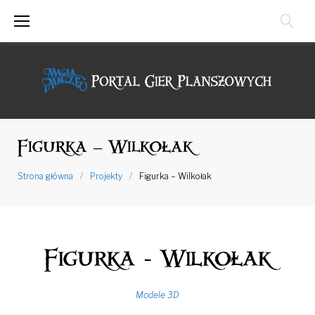
Przejdź
do
treści
Figurka – Wilkołak
Strona główna
/
Projekty
/
Figurka – Wilkołak
Figurka - Wilkołak
Modele 3D