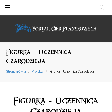
Przejdź
do
treści
Figurka – Uczennica
Czarodzieja
Strona główna
/
Projekty
/
Figurka – Uczennica Czarodzieja
Figurka - Uczennica
Czarodzieja