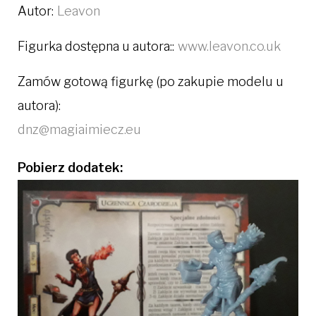
Autor:
Leavon
Figurka dostępna u autora::
www.leavon.co.uk
Zamów gotową figurkę (po zakupie modelu u
autora):
dnz@magiaimiecz.eu