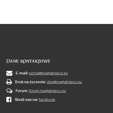
Dane kontaktowe
E-mail:
portal@magiaimiecz.eu
Druk na życzenie:
dnz@magiaimiecz.eu
Forum:
forum.magiaimiecz.eu
Śledź nas na:
facebook