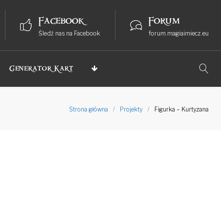
Facebook
Forum
Śledź nas na Facebook
forum.magiaimiecz.eu
Generator Kart
Strona główna
/
Projekty
/
Figurka – Kurtyzana