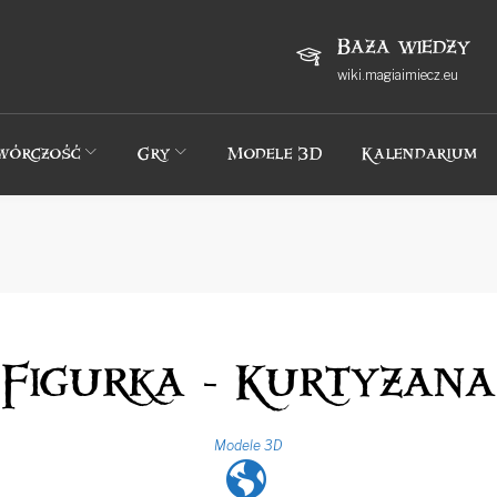
Baza wiedzy
wiki.magiaimiecz.eu
wórczość
Gry
Modele 3D
Kalendarium
Figurka - Kurtyzana
Modele 3D