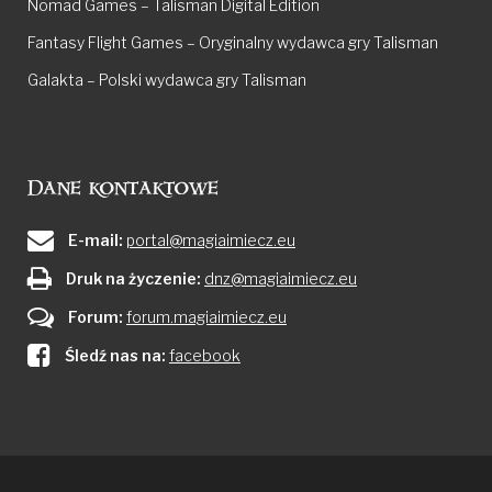
Nomad Games – Talisman Digital Edition
Fantasy Flight Games – Oryginalny wydawca gry Talisman
Galakta – Polski wydawca gry Talisman
Dane kontaktowe
E-mail:
portal@magiaimiecz.eu
Druk na życzenie:
dnz@magiaimiecz.eu
Forum:
forum.magiaimiecz.eu
Śledź nas na:
facebook