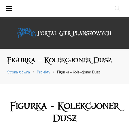
Przejdź
do
treści
Figurka – Kolekcjoner Dusz
Strona główna
/
Projekty
/
Figurka – Kolekcjoner Dusz
Figurka - Kolekcjoner
Dusz