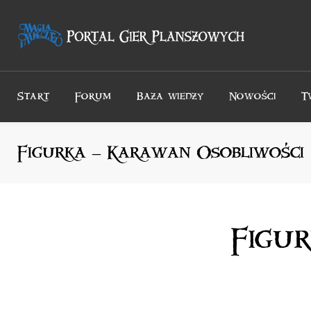
Przejdź
do
treści
Start
Forum
Baza wiedzy
Nowości
T
Figurka – Karawan Osobliwości
Figu