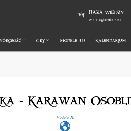
Baza wiedzy
wiki.magiaimiecz.eu
wórczość
Gry
Modele 3D
Kalendarium
rka - Karawan Osobli
Modele 3D