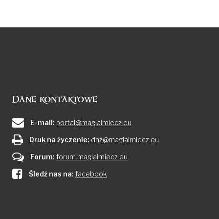
Dane kontaktowe
E-mail:
portal@magiaimiecz.eu
Druk na życzenie:
dnz@magiaimiecz.eu
Forum:
forum.magiaimiecz.eu
Śledź nas na:
facebook