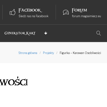
Facebook
Forum
Śledź nas na Facebook
forum.magiaimiecz.eu
Generator Kart
Strona główna
/
Projekty
/
Figurka – Karawan Osobliwości
wości