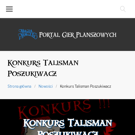
Przejdź
do
treści
Konkurs Talisman
Poszukiwacz
Strona główna
/
Nowości
/
Konkurs Talisman Poszukiwacz
Konkurs Talisman
Poszukiwacz