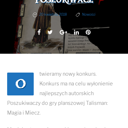
20 kwietnia 2018
Nowości
Facebook
Twitter
Google+
LinkedIn
Pinterest
twieramy nowy konkurs.
O
Konkurs ma na celu wyłonienie
najlepszych autorskich
Poszukiwaczy do gry planszowej Talisman:
Magia i Miecz.