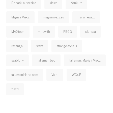
Dodatki autorskie
kielce
Konkurs
Magia i Miecz
magiaimiecz.eu
maruniewicz
MAXtoon
mriswith
PBGG
plansza
recenzja
stave
strange eons 3
szablony
Talisman 5ed
Talisman: Magia i Miecz
talismanisland.com
Valdi
WOŚP
zjazd