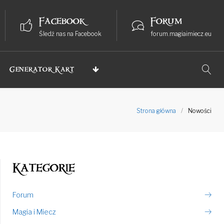
Facebook
Forum
Śledź nas na Facebook
forum.magiaimiecz.eu
Generator Kart
Strona główna
/
Nowości
Kategorie
Forum
Magia i Miecz