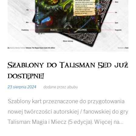
Szablony do Talisman 5ed już
dostępne!
23 sierpnia 2024
dodane przez
abubu
Szablony kart przeznaczone do przygotowania
nowej twórczości autorskiej / fanowskiej do gry
Talisman: Magia i Miecz (5 edycja). Więcej na…