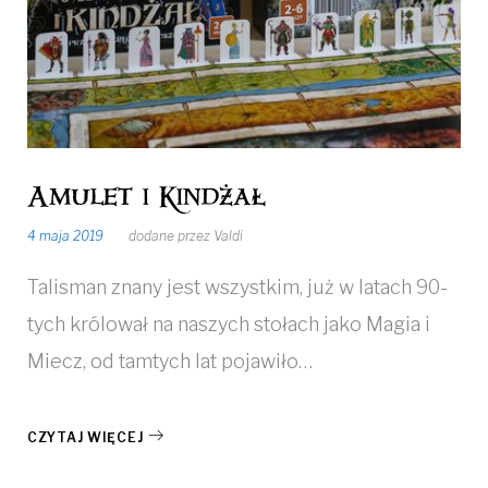
Amulet i Kindżał
4 maja 2019
dodane przez
Valdi
Talisman znany jest wszystkim, już w latach 90-
tych królował na naszych stołach jako Magia i
Miecz, od tamtych lat pojawiło…
CZYTAJ WIĘCEJ