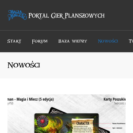
Przejdź
do
treści
Start
Forum
Baza wiedzy
Nowości
T
Nowości
Nowości