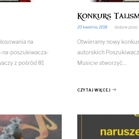
Konkurs Talis
20 kwietnia 2018
dodane przez
głosowania na
Otwieramy nowy konkurs
s-na-poszukiwacza-
autorskich Poszukiwaczy
waczy z pośród 81
Musicie stworzyć…
CZYTAJ WIĘCEJ