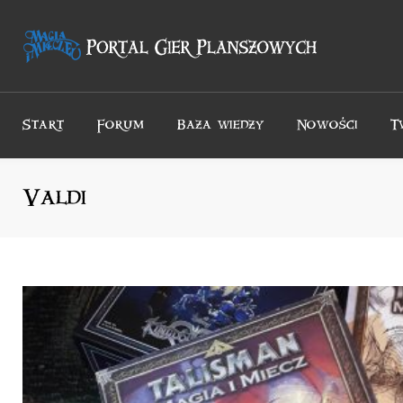
Przejdź
do
treści
Start
Forum
Baza wiedzy
Nowości
T
Valdi
Autor: