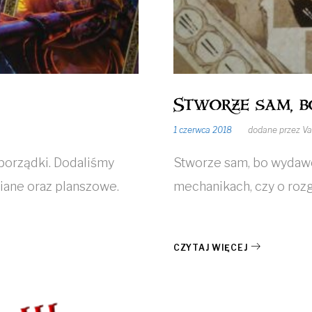
Stworze sam, 
1 czerwca 2018
dodane przez
Va
porządki. Dodaliśmy
Stworze sam, bo wydawca
ciane oraz planszowe.
mechanikach, czy o ro
CZYTAJ WIĘCEJ