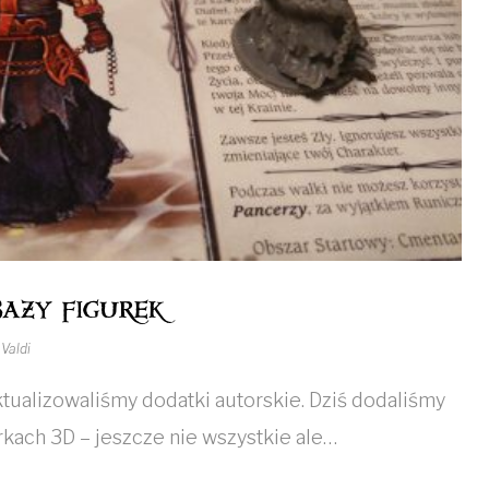
azy figurek
z
Valdi
aktualizowaliśmy dodatki autorskie. Dziś dodaliśmy
urkach 3D – jeszcze nie wszystkie ale…