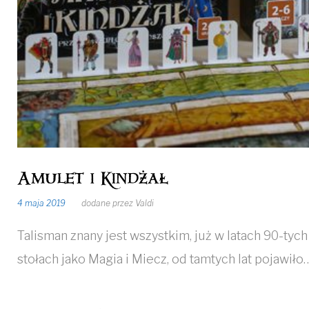
Amulet i Kindżał
4 maja 2019
dodane przez
Valdi
Talisman znany jest wszystkim, już w latach 90-tyc
stołach jako Magia i Miecz, od tamtych lat pojawiło