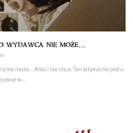
bo wydawca nie może…
ldi
 nie może… Albo i nie chce. Ten artykuł nie jest o
zgrywce w…