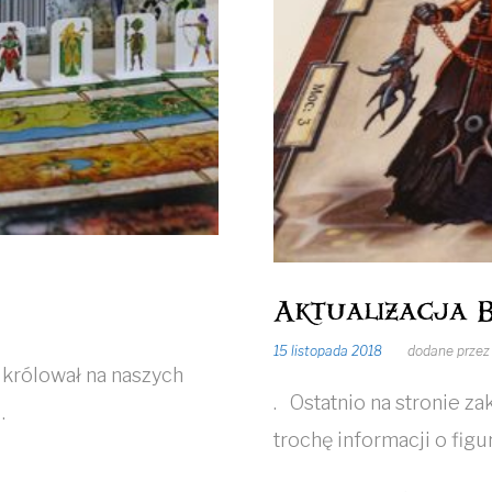
Aktualizacja B
15 listopada 2018
dodane prze
h królował na naszych
. Ostatnio na stronie z
…
trochę informacji o fig