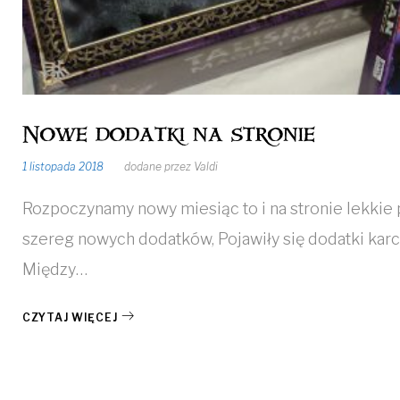
Nowe dodatki na stronie
1 listopada 2018
dodane przez
Valdi
Rozpoczynamy nowy miesiąc to i na stronie lekkie 
szereg nowych dodatków, Pojawiły się dodatki kar
Między…
CZYTAJ WIĘCEJ