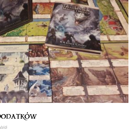
dodatków
Valdi