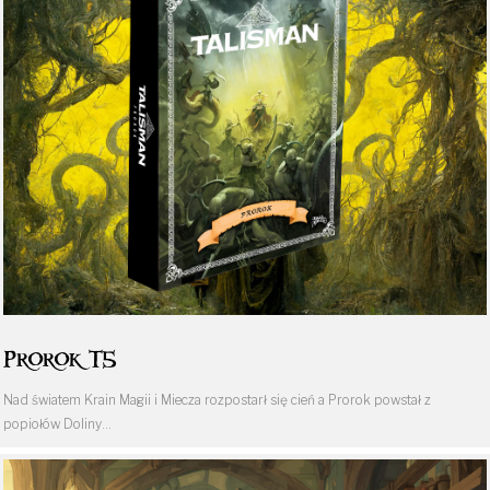
Prorok T5
Nad światem Krain Magii i Miecza rozpostarł się cień a Prorok powstał z
popiołów Doliny…