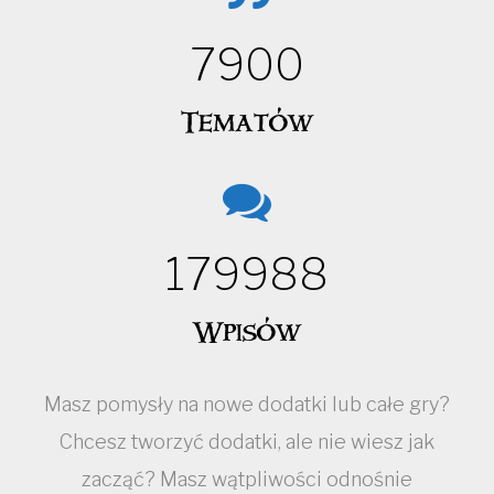
7900
Tematów
179988
Wpisów
Masz pomysły na nowe dodatki lub całe gry?
Chcesz tworzyć dodatki, ale nie wiesz jak
zacząć? Masz wątpliwości odnośnie