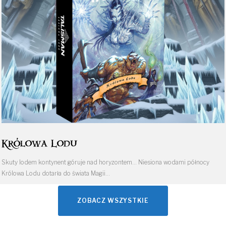
Królowa Lodu
Skuty lodem kontynent góruje nad horyzontem… Niesiona wodami północy
Królowa Lodu dotarła do świata Magii…
ZOBACZ WSZYSTKIE