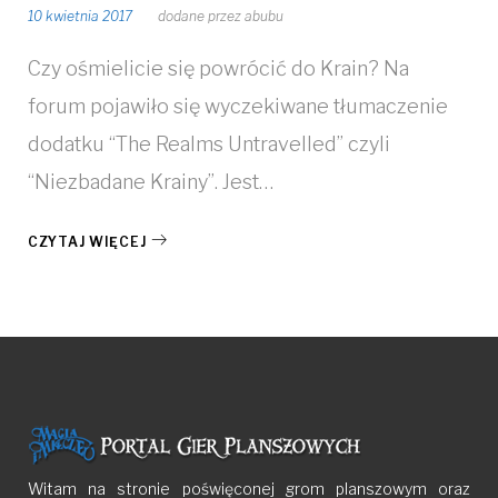
10 kwietnia 2017
dodane przez
abubu
Czy ośmielicie się powrócić do Krain? Na
forum pojawiło się wyczekiwane tłumaczenie
dodatku “The Realms Untravelled” czyli
“Niezbadane Krainy”. Jest…
CZYTAJ WIĘCEJ
Witam na stronie poświęconej grom planszowym oraz