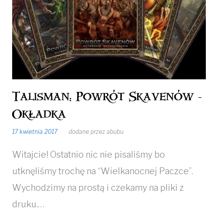
Talisman: Powrót Skavenów -
Okładka
17 kwietnia 2017
dodane przez
abubu
Witajcie! Ostatnio nic nie pisaliśmy bo
utknęliśmy trochę na “Wielkanocnej Paczce”.
Wychodzimy na prostą i czekamy na pliki z
druku.…