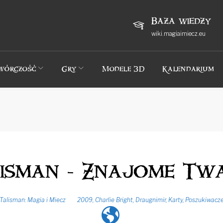
Baza wiedzy
wiki.magiaimiecz.eu
wórczość
Gry
Modele 3D
Kalendarium
isman - Znajome Tw
Talisman: Magia i Miecz
2009
,
Charlie Bright
,
Draugnimir
,
Karty
,
Poszukiwacz