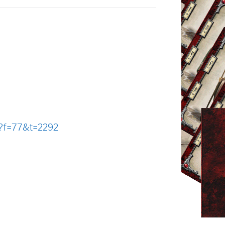
p?f=77&t=2292