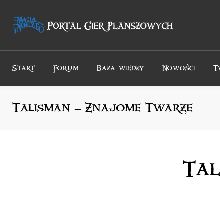
Przejdź
do
treści
Start
Forum
Baza wiedzy
Nowości
T
Talisman – Znajome Twarze
Tal