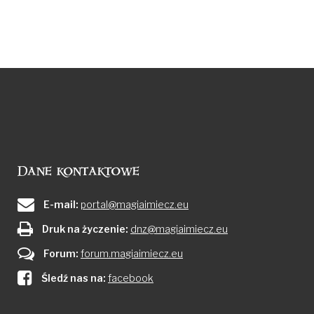
Dane kontaktowe
E-mail:
portal@magiaimiecz.eu
Druk na życzenie:
dnz@magiaimiecz.eu
Forum:
forum.magiaimiecz.eu
Śledź nas na:
facebook