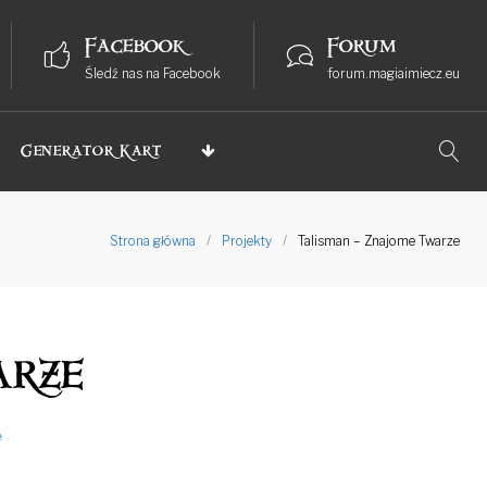
Facebook
Forum
Śledź nas na Facebook
forum.magiaimiecz.eu
Generator Kart
Strona główna
/
Projekty
/
Talisman – Znajome Twarze
arze
e