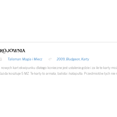
brojownia
Talisman: Magia i Miecz
2009
,
Bludgeon
,
Karty
a nowych kart ekwipunku dlatego konieczne jest ustalenie gdzie i za ile te kar
ażda kosztuje 5 MZ. Te karty to armata, balista i katapulta. Przedmiotów tych ni