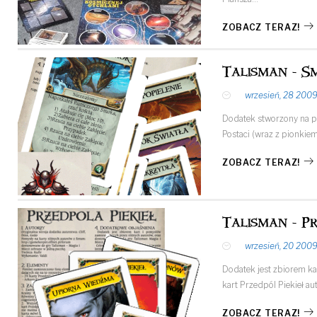
ZOBACZ TERAZ!
Talisman - Sm
wrzesień, 28 200
Dodatek stworzony na p
Postaci (wraz z pionkie
ZOBACZ TERAZ!
Talisman - Pr
wrzesień, 20 200
Dodatek jest zbiorem ka
kart Przedpól Piekieł au
ZOBACZ TERAZ!