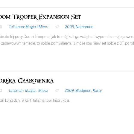
oom Trooper Expansion Set
Talisman: Magia i Miecz
2009
,
Nemomon
ie do tej pory Doom Troopera, jak to mój kolega wciąż mi wypomina moje pewne s
 zabawowym temacie, to sobie pomyślałem, iż może coś mały set sobie z DT poro
Udręka Czarownika
Talisman: Magia i Miecz
2009
,
Bludgeon
,
Karty
: 13 Zadań. 9 kart Talismanów. Instrukcja.