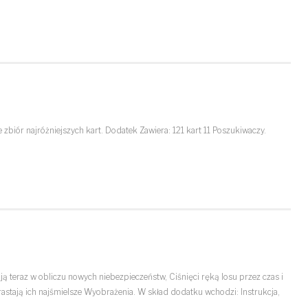
e zbiór najróżniejszych kart. Dodatek Zawiera: 121 kart 11 Poszukiwaczy.
 teraz w obliczu nowych niebezpieczeństw, Ciśnięci ręką losu przez czas i
astają ich najśmielsze Wyobrażenia. W skład dodatku wchodzi: Instrukcja,