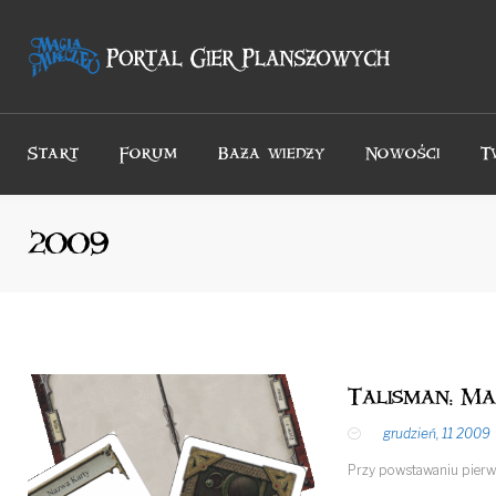
Przejdź
do
treści
Start
Forum
Baza wiedzy
Nowości
T
2009
Talisman: Mag
grudzień, 11 2009
Przy powstawaniu pierws