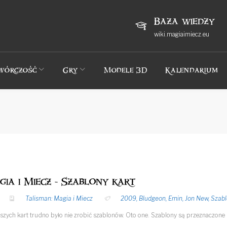
Baza wiedzy
wiki.magiaimiecz.eu
wórczość
Gry
Modele 3D
Kalendarium
ia i Miecz - Szablony kart
Talisman: Magia i Miecz
2009
,
Bludgeon
,
Ernin
,
Jon New
,
Szabl
zych kart trudno było nie zrobić szablonów. Oto one. Szablony są przeznaczone d