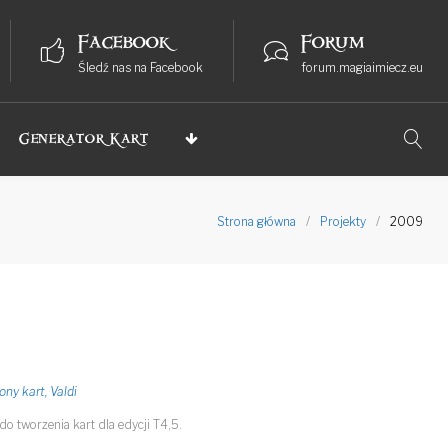
Facebook
Forum
Śledź nas na Facebook
forum.magiaimiecz.eu
Generator Kart
Strona główna
/
Projekty
/
2009
ony kart
,
Valdi
o tworzenia kart dla edycji T4,5.