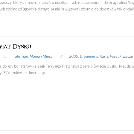
waczy, których można znaleźć w nieoficjalnych rozszerzeniach do oryginalnej Magi
swych zdolności (głownie dlatego że nie nawiązywali zbytnio do dodatków tak oficjal
wiat Dysku
Talisman: Magia i Miecz
2009
,
Draugnimir
,
Karty
,
Poszukiwacze
do gry bohaterów książek Terry’ego Pratchetya z serii o Świecie Dysku. Nieudany 
. 3 Poszukiwacz. Instrukcja.