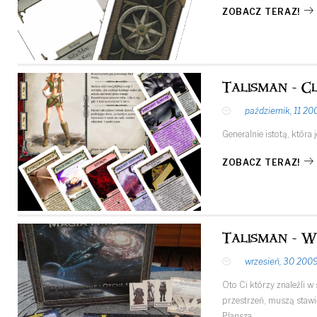
ZOBACZ TERAZ!
Talisman - C
październik, 11 20
Generalnie istotą, która
ZOBACZ TERAZ!
Talisman - W
wrzesień, 30 200
Oto Ci którzy znaleźli 
przestrzeń, muszą stawi
Plansza…