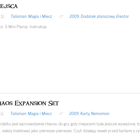
iejsca
Talisman: Magia i Miecz
2009
,
Dodatek planszowy
,
Erestor
: 5 Mini Plansz. Instrukcja.
haos Expansion Set
Talisman: Magia i Miecz
2009
,
Karty
,
Nemomon
odatku jest wprowadzenie chaosu do gry, gdy miejscami była jeszcze wyważona, to z
, należy traktować jako pierwsze-pierwsze. Czyli działają nawet przed kartami z 