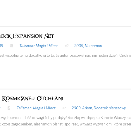
lock Expansion Set
09
Talisman: Magia i Miecz
2009
,
Nemomon
 jest wspólna temu dodatkowi to to, że autor pracował nad nim jeden dzień. Ogólni
 Kosmicznej Otchłani
9
Talisman: Magia i Miecz
2009
,
Arkon
,
Dodatek planszowy
w swych sercach dość odwagi żeby podążyć ścieżką wiodącą ku Koronie Władzy stają
ć czoła zagrożeniom, nieznanych planet, spojrzeć, w twarz wyzwaniom, które przer