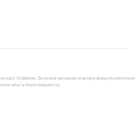
ty można kupić. Dodatkowo, Zbrojownia wprowadza nowe karty ekwipunku które możn
e można nabyć w innych miejscach czy…