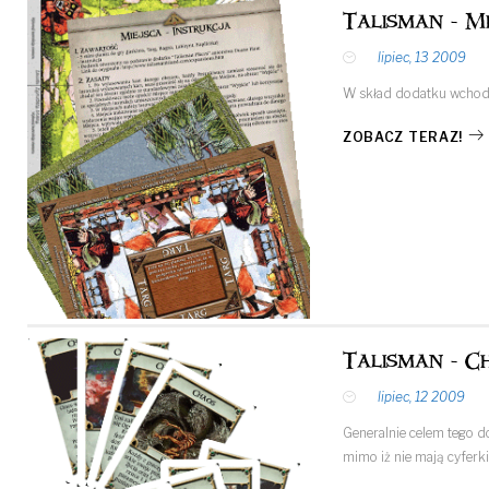
Talisman - M
lipiec, 13 2009
W skład dodatku wchodzi
ZOBACZ TERAZ!
Talisman - C
lipiec, 12 2009
Generalnie celem tego d
mimo iż nie mają cyferki