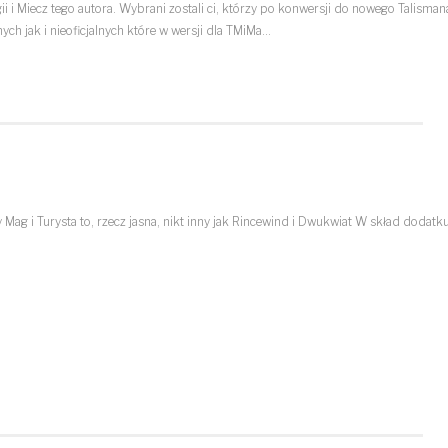
i i Miecz tego autora. Wybrani zostali ci, którzy po konwersji do nowego Talisman
nych jak i nieoficjalnych które w wersji dla TMiMa…
Mag i Turysta to, rzecz jasna, nikt inny jak Rincewind i Dwukwiat W skład dodatk