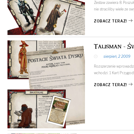
Zestaw zawiera 8 Poszuki
nie straciliby wiele ze 
ZOBACZ TERAZ!
Talisman - Ś
sierpień, 2 2009
Rozszerzenie wprowadza 
wchodzi: 1 Kart Przygody
ZOBACZ TERAZ!