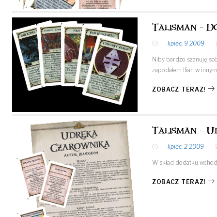
Talisman - D
lipiec, 9 2009
Niby bardzo szanuję sob
zapodałem Ilian w innym
ZOBACZ TERAZ!
Talisman - 
lipiec, 2 2009
W skład dodatku wchodzi
ZOBACZ TERAZ!