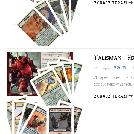
ZOBACZ TERAZ!
Talisman - Z
lipiec, 9 2009
Zbrojownia zawiera kilk
zdobyć tylko w Zamku. K
ZOBACZ TERAZ!