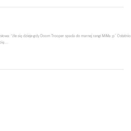
łowa: “źle się dzieje gdy Doom Trooper spada do marnej rangi MiMa ;p” Ostatnio
bię.…