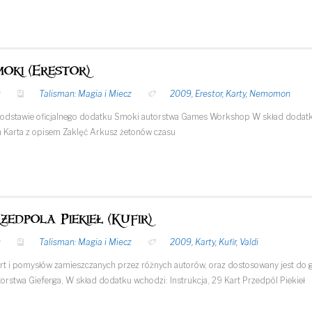
oki (Erestor)
9
Talisman: Magia i Miecz
2009
,
Erestor
,
Karty
,
Nemomon
odstawie oficjalnego dodatku Smoki autorstwa Games Workshop W skład dodatku w
m Karta z opisem Zaklęć Arkusz żetonów czasu
zedpola Piekieł (Kufir)
9
Talisman: Magia i Miecz
2009
,
Karty
,
Kufir
,
Valdi
rt i pomysłów zamieszczanych przez różnych autorów, oraz dostosowany jest do gr
torstwa Gieferga, W skład dodatku wchodzi: Instrukcja, 29 Kart Przedpól Piekieł