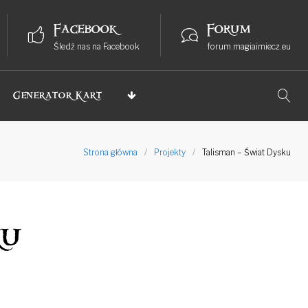
Facebook
Forum
Śledź nas na Facebook
forum.magiaimiecz.eu
Generator Kart
Strona główna
/
Projekty
/
Talisman – Świat Dysku
ku