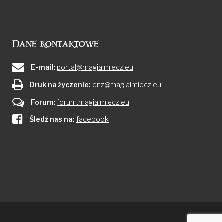
Dane kontaktowe
E-mail:
portal@magiaimiecz.eu
Druk na życzenie:
dnz@magiaimiecz.eu
Forum:
forum.magiaimiecz.eu
Śledź nas na:
facebook