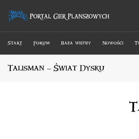
Przejdź
do
treści
Start
Forum
Baza wiedzy
Nowości
T
Talisman – Świat Dysku
T