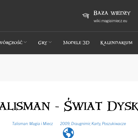
Baza wiedzy
wiki.magiaimiecz.eu
wórczość
Gry
Modele 3D
Kalendarium
alisman - Świat Dys
Talisman: Magia i Miecz
2009
,
Draugnimir
,
Karty
,
Poszukiwacze