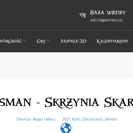
Baza wiedzy
wiki.magiaimiecz.eu
wórczość
Gry
Modele 3D
Kalendarium
isman - Skrzynia Ska
Talisman: Magia i Miecz
2017
,
Karty
,
Zakończenia
,
Ziemba