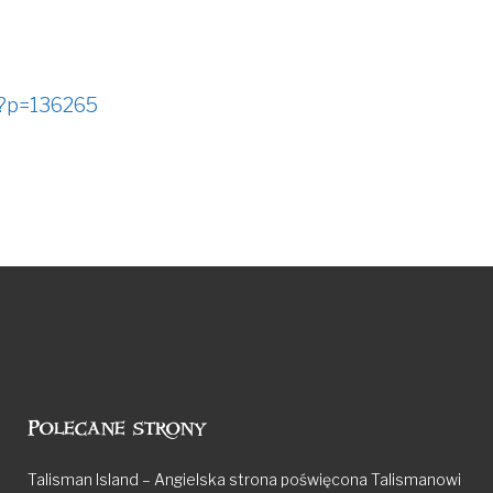
p?p=136265
Polecane strony
Talisman Island – Angielska strona poświęcona Talismanowi