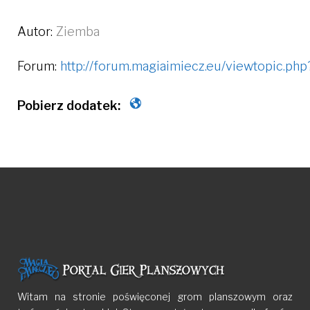
Autor:
Ziemba
Forum:
http://forum.magiaimiecz.eu/viewtopic.ph
Witam na stronie poświęconej grom planszowym oraz