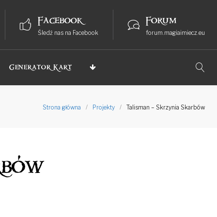
Facebook
Forum
Śledź nas na Facebook
forum.magiaimiecz.eu
Generator Kart
Strona główna
/
Projekty
/
Talisman – Skrzynia Skarbów
rbów