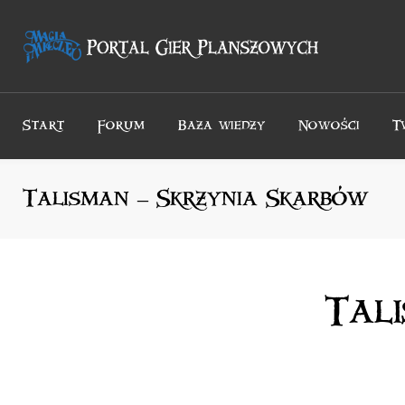
Przejdź
do
treści
Start
Forum
Baza wiedzy
Nowości
T
Talisman – Skrzynia Skarbów
Tal