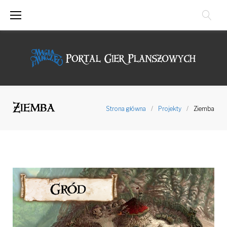
Przejdź
do
treści
Ziemba
Strona główna
/
Projekty
/
Ziemba