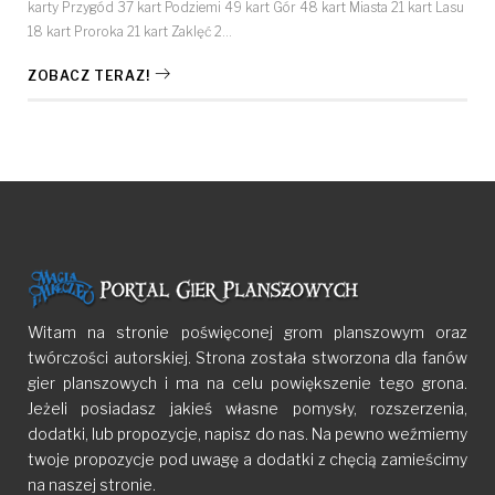
karty Przygód 37 kart Podziemi 49 kart Gór 48 kart Miasta 21 kart Lasu
18 kart Proroka 21 kart Zaklęć 2…
ZOBACZ TERAZ!
Witam na stronie poświęconej grom planszowym oraz
twórczości autorskiej. Strona została stworzona dla fanów
gier planszowych i ma na celu powiększenie tego grona.
Jeżeli posiadasz jakieś własne pomysły, rozszerzenia,
dodatki, lub propozycje, napisz do nas. Na pewno weźmiemy
twoje propozycje pod uwagę a dodatki z chęcią zamieścimy
na naszej stronie.