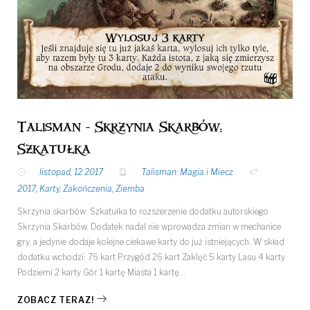
Talisman - Skrzynia Skarbów:
Szkatułka
listopad, 12 2017
Talisman: Magia i Miecz
2017
,
Karty
,
Zakończenia
,
Ziemba
Skrzynia skarbów: Szkatułka to rozszerzenie dodatku autorskiego
Skrzynia Skarbów. Dodatek nadal nie wprowadza zmian w mechanice
gry, a jedynie dodaje kolejne ciekawe karty do już istniejących. W skład
dodatku wchodzi: 76 kart Przygód 26 kart Zaklęć 5 karty Lasu 4 karty
Podziemi 2 karty Gór 1 kartę Miasta 1 kartę…
ZOBACZ TERAZ!