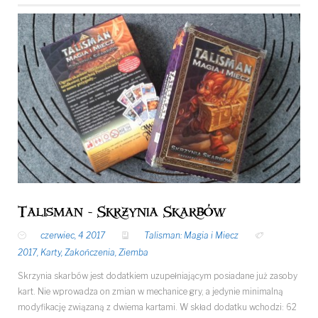
Talisman - Skrzynia Skarbów
czerwiec, 4 2017
Talisman: Magia i Miecz
2017
,
Karty
,
Zakończenia
,
Ziemba
Skrzynia skarbów jest dodatkiem uzupełniającym posiadane już zasoby
kart. Nie wprowadza on zmian w mechanice gry, a jedynie minimalną
modyfikację związaną z dwiema kartami. W skład dodatku wchodzi: 62