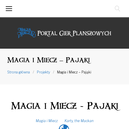
Przejdź
do
treści
Magia i Miecz – Pająki
Strona główna
/
Projekty
/
Magia i Miecz – Pająki
Magia i Miecz - Pająki
Magia i Miecz
Karty
,
the Mackan