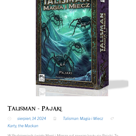
Talisman - Pająki
sierpień, 14 2024
Talisman: Magia i Miecz
Karty
,
the Mackan
W Podziemiach świata Magii i Miecza od zawsze kryły się Pająki, Te