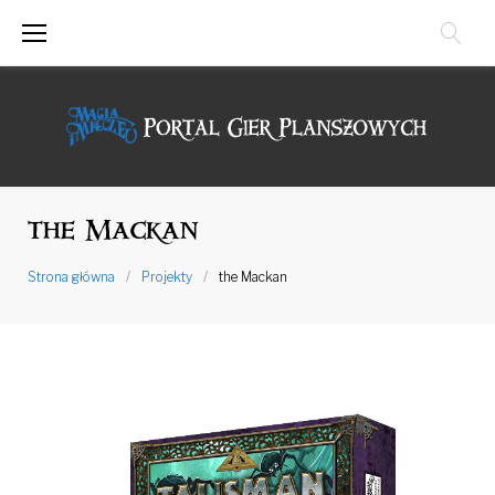
Przejdź
do
treści
the Mackan
Strona główna
/
Projekty
/
the Mackan