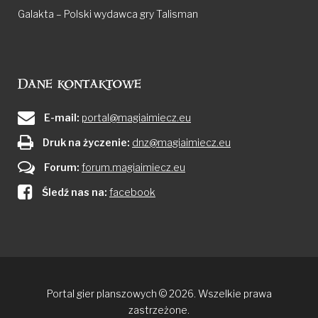
Galakta – Polski wydawca gry Talisman
Dane kontaktowe
E-mail:
portal@magiaimiecz.eu
Druk na życzenie:
dnz@magiaimiecz.eu
Forum:
forum.magiaimiecz.eu
Śledź nas na:
facebook
Portal gier planszowych © 2026. Wszelkie prawa
zastrzeżone.