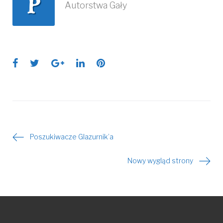
P
Autorstwa Gały
Facebook
Twitter
Google+
LinkedIn
Pinterest
Poszukiwacze Glazurnik’a
Nawigacja
Nowy wygląd strony
wpisu