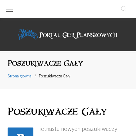
Przejdź
do
treści
Poszukiwacze Gały
Strona główna
/
Poszukiwacze Gały
Poszukiwacze Gały
ietnastu nowych poszukiwaczy