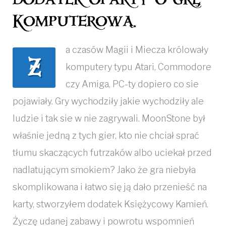
Komputerową.
a czasów Magii i Miecza królowały
Z
komputery typu Atari, Commodore
czy Amiga, PC-ty dopiero co sie
pojawiały. Gry wychodziły jakie wychodziły ale
ludzie i tak sie w nie zagrywali. MoonStone był
właśnie jedną z tych gier, kto nie chciał sprać
tłumu skaczących futrzaków albo uciekał przed
nadlatującym smokiem? Jako że gra niebyła
skomplikowana i łatwo się ją dało przenieść na
karty, stworzyłem dodatek Księżycowy Kamień.
Życzę udanej zabawy i powrotu wspomnień