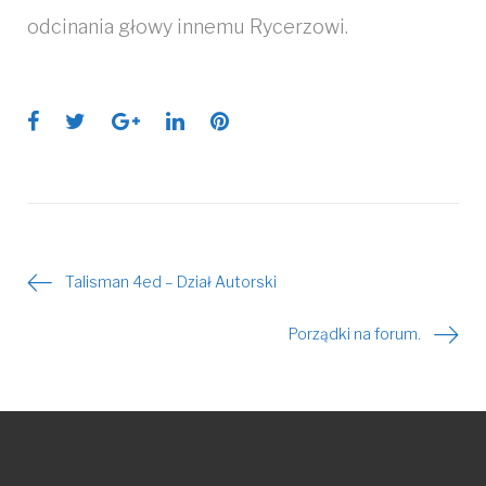
odcinania głowy innemu Rycerzowi.
Facebook
Twitter
Google+
LinkedIn
Pinterest
Talisman 4ed – Dział Autorski
Nawigacja
Porządki na forum.
wpisu