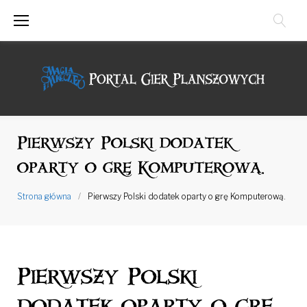
Przejdź
do
treści
Pierwszy Polski dodatek
oparty o grę Komputerową.
Strona główna
/
Pierwszy Polski dodatek oparty o grę Komputerową.
Pierwszy Polski
dodatek oparty o grę