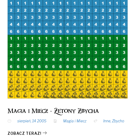
Magia i Miecz - Żetony Zbycha
sierpień, 14 2005
Magia i Miecz
Inne
,
Zbycho
ZOBACZ TERAZ!