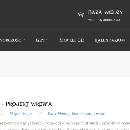
Baza wiedzy
wiki.magiaimiecz.eu
wórczość
Gry
Modele 3D
Kalendarium
z - Projekt wrew'a
Magia i Miecz
Karty
,
Plansza
,
Poszukiwacze
,
wrew
eresowanych Magią i Miecz w nowej odsłonie. Na pomysł retuszu wpadłem w momen
rt z drugiej odrzucały paskudne postacie. Stwierdziłem więc, że skoro mam takie mo