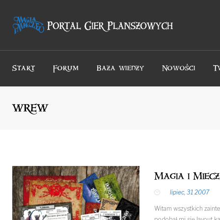
Przejdź
do
treści
Start
Forum
Baza wiedzy
Nowości
T
wrew
Magia i Miec
lipiec, 31 2007
Witam wszystkich zaint
podobał mi się layout ka