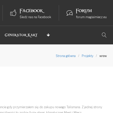
Facebook
Forum
Śledź nas na Facebook
forum.magiaimiecz.eu
Generator Kart
Strona główna
/
Projekty
/
wrew
cie gdy przymierzałem się do zakupu nowego Talismana. Z jednej strony
żliwości to zrobię fuzję starej, klimatycznej Magii i Miecz,…