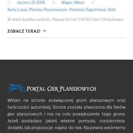
styczeń, 15 2006
Magia i Miecz
Karty
,
Lukas
,
Plansza
,
Poszukiwacze
,
Thanatos Dagulinkova
,
Valdi
W skład dodatku wchodzi: Plansza Format 2*a4 80 Kart 1 Poszukiwacz
ZOBACZ TERAZ!
Witam na stronie poświęconej grom planszowym oraz
twórczości autorskiej. Strona została stworzona dla fanów
gier planszowych i ma na celu powiększenie tego grona.
Jeżeli posiadasz jakieś własne pomysły, rozszerzenia,
dodatki, lub propozycje, napisz do nas. Na pewno weźmiemy