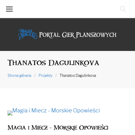
Przejdź
do
treści
Thanatos Dagulinkova
Strona główna
/
Projekty
/
Thanatos Dagulinkova
Magia i Miecz - Morskie Opowieści