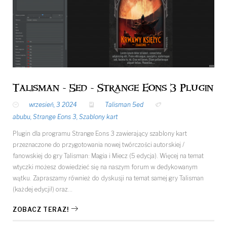
Talisman - 5ed - Strange Eons 3 Plugin
wrzesień, 3 2024
Talisman 5ed
abubu
,
Strange Eons 3
,
Szablony kart
Plugin dla programu Strange Eons 3 zawierający szablony kart
przeznaczone do przygotowania nowej twórczości autorskiej /
fanowskiej do gry Talisman: Magia i Miecz (5 edycja). Więcej na temat
wtyczki możesz dowiedzieć się na naszym forum w dedykowanym
wątku. Zapraszamy również do dyskusji na temat samej gry Talisman
(każdej edycji!) oraz…
ZOBACZ TERAZ!