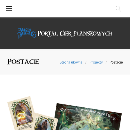
Przejdź
do
treści
Postacie
Strona główna
/
Projekty
/
Postacie