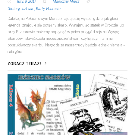
luty, 9 2017
Magiczny Miecz
Gieferg
,
Isztwan
,
Karty
,
Postacie
Daleko, na Południowym Morzu znajduje się wyspa, gdzie, jak głosi
legenda, znajduje się potężny skarb. Wynajmując statek w Grodzie lub
przy Przeprawie możemy popłynąć w pełen przygód rejs na Wyspę
Skarbów i stawić czoła niebezpieczeństwom czyhającym tam na
poszukiwaczy skarbu. Nagroda za nasze trudy będzie jednak niemała –
cała góra…
ZOBACZ TERAZ!