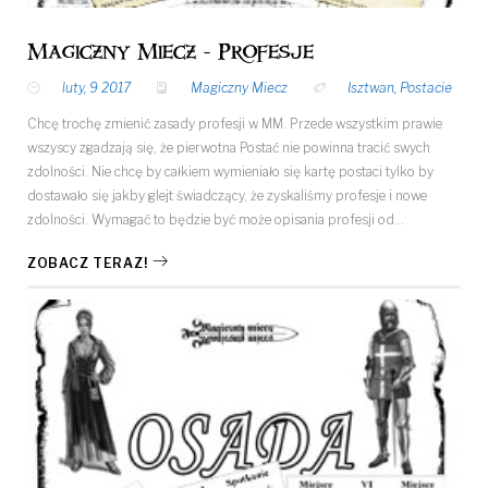
Magiczny Miecz - Profesje
luty, 9 2017
Magiczny Miecz
Isztwan
,
Postacie
Chcę trochę zmienić zasady profesji w MM. Przede wszystkim prawie
wszyscy zgadzają się, że pierwotna Postać nie powinna tracić swych
zdolności. Nie chcę by całkiem wymieniało się kartę postaci tylko by
dostawało się jakby glejt świadczący, że zyskaliśmy profesje i nowe
zdolności. Wymagać to będzie być może opisania profesji od…
ZOBACZ TERAZ!