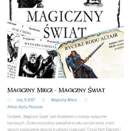
Magiczny Miecz - Magiczny Świat
luty, 9 2017
Magiczny Miecz
Arkon
,
Karty
,
Postacie
Dodatek „Magiczny Świat” jest dodatkiem z rodzaju wyłącznie
karcianych. Został pomyślany specjalnie w celu uprzykrzenia, a tym
samym zwiększenia stopnia trudności rozgrywki. Część Kart Zdarzeń i