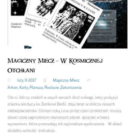
Magiczny Miecz - W Kosmicznej
Otchłani
luty, 9 2017
Magiczny Miecz
Arkon
,
Karty
,
Plansza
,
Postacie
,
Zakończenia
Oto ci, którzy znaleźli w swych sercach dość odwagi, żeby podążyć
ścieżką wiodącą ku Zamkowi Bestii, stają teraz w obliczu nowych
niebezpieczeństw. Ciśnięci ręką Losu przez czas i przestrzeń, muszą
stawić czoła zagrożeniom nieznanych planet, spojrzeć w twarz
wyzwaniom, które przerastają ich najśmielsze wyobrażenia. W skład
dodatku wchodzi: Instrukcje…