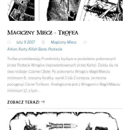
Magiczny Miecz - Trofea
luty, 9 2017
Magiczny Miecz
Arkon
,
Karty
,
Killah Bane
,
Postacie
Trofea przedstawiają Przedmioty będące w posiadaniu pokonanych
przez Postacie Wrogów (reprezentowanych przez Karty). Dzielą się na
dwa rodzaje: Czarne i Złote. Po pokonaniu Wroga o Magii/Mieczu
minimum 8, rzucamy kostką: wynik 1 lub 2 oznacza, że można
pociągnąć Carne Trofeum. Analogicznie jest z Wrogami o Magii/Mieczu
minimum 12, z tym…
ZOBACZ TERAZ!