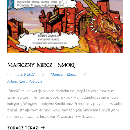
Magiczny Miecz - Smoki
luty, 9 2017
Magiczny Miecz
Arkon
,
Karty
,
Postacie
„Smoki” to konwersja Arkona dodatku do „Magii i Miecza” pod tym
samym tytułem. Konwersja obok nakładki Ruiny Zamku, zawiera nową
kategorię Wrogów – potężne Smoki oraz Przedmioty przydatne w walce
z nimi. Istnieje również możliwość zawładnięcia Smokiem i użycia go w
roli wierzchowca. Z Instrukcji: Powiadają, iż w dawno…
ZOBACZ TERAZ!