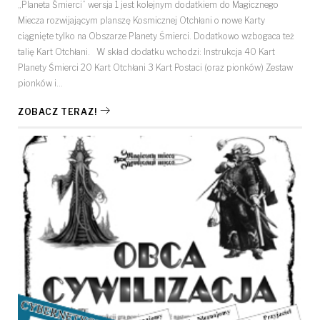
„Planeta Śmierci” wersja 1 jest kolejnym dodatkiem do Magicznego
Miecza rozwijającym planszę Kosmicznej Otchłani o nowe Karty
ciągnięte tylko na Obszarze Planety Śmierci. Dodatkowo wzbogaca też
talię Kart Otchłani. W skład dodatku wchodzi: Instrukcja 40 Kart
Planety Śmierci 20 Kart Otchłani 3 Kart Postaci (oraz pionków) Zestaw
pionków i…
ZOBACZ TERAZ!