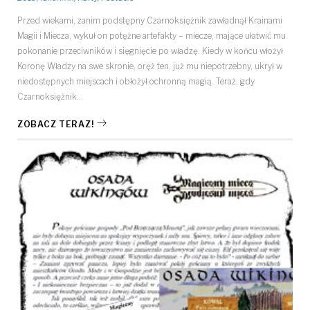
Przed wiekami, zanim podstępny Czarnoksiężnik zawładnął Krainami
Magii i Miecza, wykuł on potężne artefakty – miecze, mające ułatwić mu
pokonanie przeciwników i sięgnięcie po władzę. Kiedy w końcu włożył
Koronę Władzy na swe skronie, oręż ten, już mu niepotrzebny, ukrył w
niedostępnych miejscach i obłożył ochronną magią. Teraz, gdy
Czarnoksiężnik…
ZOBACZ TERAZ!