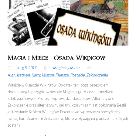
Magia i Miecz - Osada Wikingów
luty, 9 2017
Magiczny Miecz
Alan
,
Isztwan
,
Karty
,
Miszon
,
Plansza
,
Postacie
,
Zakończenia
Witajcie w Osadzie Wikingów! Dodatek ten, poza przeżyciem
dodatkowych przygód w świecie Magicznego Miecza, umożliwia
zdobycie nowych Profesji, wprowadza dodatkowe Alternatywne
Zakończenie oraz alternatywny cel gry, którym zamiast pokonania Bestii
jest zostanie Królem Wikingów. Dodatkowo wprowadza specyficzny
rodzaj kart Zdarze : ń Zniszczenia, które wpływają na plansze, na których
zostaną…