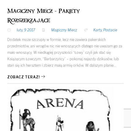
Magiczny Miecz - Pakiety
Rozszerzające
luty, 9 2017
Magiczny Miecz
Karty
,
Postacie
Dodatek może szczupły w formie, lecz nie zawiera pakerskich
przedmiotów, ani wrogów nic nie wnoszących dlatego nie uważam go za
mało wnoszący. W niedługiej przyszłości “Łowy” czyli jak stać się
Książęcym Łowczym, “Barbarzyńcy” – pokonaj najazdy dzikusów, lub
stań się ich hersztem i zbierz małą armię orków. W dalszym planie…
ZOBACZ TERAZ!