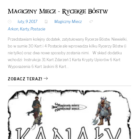
Magiczny Miecz - Rycerze Bóstw
luty, 9 2017
Magiczny Miecz
Arkon
,
Karty
,
Postacie
Przedstawiam kolejny dodatek, zatytułowany Rycerze Bóstw. Niewielki,
bo w sumie 30 Kart i 4 Postacie ale wprowadza kilku Rycerzy Bóstw (i
nie tylko) oraz dwa nowe sposoby zostania nimi. W skład dodatku
wchodzi: Instrukcja 31 Kart Zdarzeń 1 Karta Krypty Upiorów 6 Kart
Wyposażenia 6 Kart Jaskini 8 Kart…
ZOBACZ TERAZ!