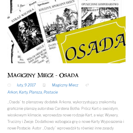
Magiczny Miecz - Osada
luty, 9 2017
Magiczny Miecz
Arkon
,
Karty
,
Plansza
,
Postacie
„Osada” to planszowy dodatek Arkona, wykorzystujący znakomitą
graficznie planszę autorstwa Carstena Botha. Prócz Kart o swoistym,
wioskowym klimacie, wprowadza nowe rodzaje Kart, a więc Wywary,
Trucizny i Zwoje. Dodatkowo wzbogaca grę o nowe Karty Wyposażenia i
nowe Postacie. Autor „Osady” wprowadził tu również inne zasady