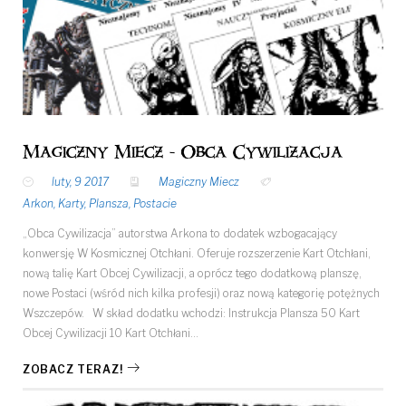
Magiczny Miecz - Obca Cywilizacja
luty, 9 2017
Magiczny Miecz
Arkon
,
Karty
,
Plansza
,
Postacie
„Obca Cywilizacja” autorstwa Arkona to dodatek wzbogacający
konwersję W Kosmicznej Otchłani. Oferuje rozszerzenie Kart Otchłani,
nową talię Kart Obcej Cywilizacji, a oprócz tego dodatkową planszę,
nowe Postaci (wśród nich kilka profesji) oraz nową kategorię potężnych
Wszczepów. W skład dodatku wchodzi: Instrukcja Plansza 50 Kart
Obcej Cywilizacji 10 Kart Otchłani…
ZOBACZ TERAZ!