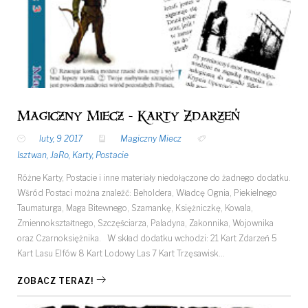
Magiczny Miecz - Karty Zdarzeń
luty, 9 2017
Magiczny Miecz
Isztwan
,
JaRo
,
Karty
,
Postacie
Różne Karty, Postacie i inne materiały niedołączone do żadnego dodatku.
Wśród Postaci można znaleźć: Beholdera, Władcę Ognia, Piekielnego
Taumaturga, Maga Bitewnego, Szamankę, Księżniczkę, Kowala,
Zmiennokształtnego, Szczęściarza, Paladyna, Zakonnika, Wojownika
oraz Czarnoksiężnika. W skład dodatku wchodzi: 21 Kart Zdarzeń 5
Kart Lasu Elfów 8 Kart Lodowy Las 7 Kart Trzęsawisk…
ZOBACZ TERAZ!