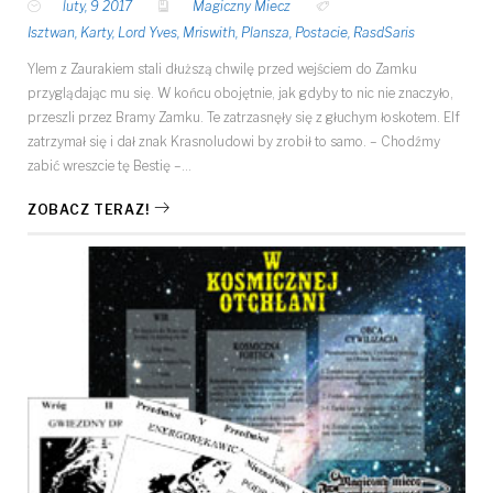
luty, 9 2017
Magiczny Miecz
Isztwan
,
Karty
,
Lord Yves
,
Mriswith
,
Plansza
,
Postacie
,
RasdSaris
Ylem z Zaurakiem stali dłuższą chwilę przed wejściem do Zamku
przyglądając mu się. W końcu obojętnie, jak gdyby to nic nie znaczyło,
przeszli przez Bramy Zamku. Te zatrzasnęły się z głuchym łoskotem. Elf
zatrzymał się i dał znak Krasnoludowi by zrobił to samo. – Chodźmy
zabić wreszcie tę Bestię –…
ZOBACZ TERAZ!