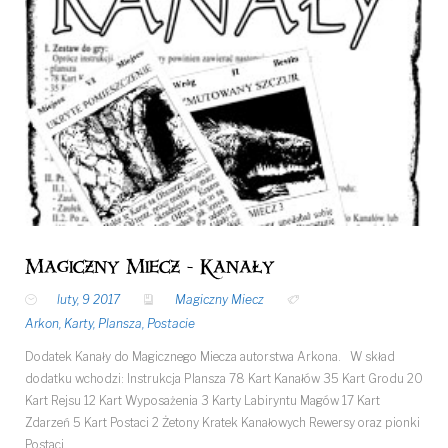
Magiczny Miecz - Kanały
luty, 9 2017
Magiczny Miecz
Arkon
,
Karty
,
Plansza
,
Postacie
Dodatek Kanały do Magicznego Miecza autorstwa Arkona. W skład
dodatku wchodzi: Instrukcja Plansza 78 Kart Kanałów 35 Kart Grodu 20
Kart Rejsu 12 Kart Wyposażenia 3 Karty Labiryntu Magów 17 Kart
Zdarzeń 5 Kart Postaci 2 Żetony Kratek Kanałowych Rewersy oraz pionki
Postaci