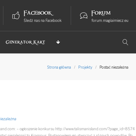
Facebook
Forum
Śledź nas na Facebook
forum.magiaimiecz.eu
Generator Kart
Strona główna
/
Projekty
/
Postać niezależna
niezależna
land.com: – ogłoszenie konkursu http://www.talismanisland.com/?page_id=8574
tać niezależna) to Krampus. Postanowiłem go stworzyć z różnych powodów. Po