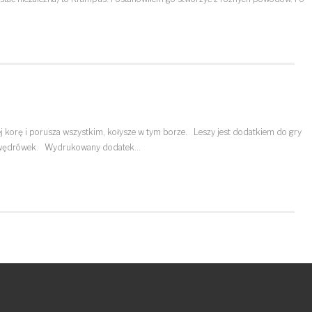
 jej korę i porusza wszystkim, kołysze w tym borze. Leszy jest dodatkiem do gry
ch wędrówek. Wydrukowany dodatek…