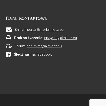
Dane kontaktowe
E-mail:
portal@magiaimiecz.eu
Druk na życzenie:
dnz@magiaimiecz.eu
Forum:
forum.magiaimiecz.eu
Śledź nas na:
facebook