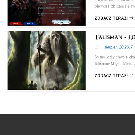
pierwsze, zbliżają się 
ZOBACZ TERAZ!
Talisman - L
sierpień, 20 2017
Sosny, jodły, chwoje, ch
Talisman: Magia i Mie
ZOBACZ TERAZ!