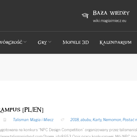
Baza wiedzy
wiki.magiaimiecz.eu
wórczość
Gry
Modele 3D
Kalendarium
rampus [PL/EN]
Talisman: Magia i Miecz
2018
,
abubu
,
Karty
,
Nemomon
,
Postać 
zygotowana na konkurs “NPC Design Competition” organizowany przez talismanis
://www.talismanisland.com/?page_id=8653 Opis pracy konkursowej: Mój NPC (pos