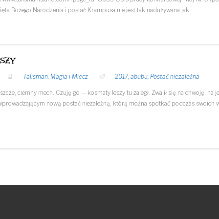
święta Bożego Narodzenia i postać Krampusa nie jest tak nadużywana jak…
eszy
Talisman: Magia i Miecz
2017
,
abubu
,
Postać niezależna
aszcze, ciemny mech. Czuję go — kosmaty leszy tu zaległ. Zwalił się na chwoję, na
cz wprowadzającym nową postać niezależną, którą można spotkać podczas swoi