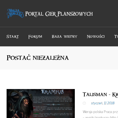
Przejdź
do
treści
Start
Forum
Baza wiedzy
Nowości
T
Postać niezależna
Talisman - K
styczeń, 11 2018
Wersja polska Praca pr
– wyniki konkursu http